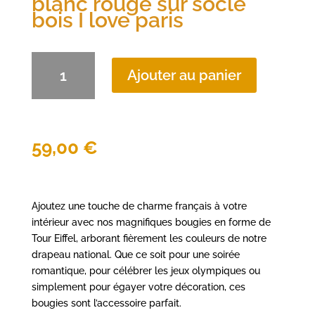
blanc rouge sur socle
bois I love paris
quantité
Ajouter au panier
de
Bougies
tour
eiffel
bleu
59,00
€
blanc
rouge
sur
socle
Ajoutez une touche de charme français à votre
bois
intérieur avec nos magnifiques bougies en forme de
I
Tour Eiffel, arborant fièrement les couleurs de notre
love
drapeau national. Que ce soit pour une soirée
paris
romantique, pour célébrer les jeux olympiques ou
simplement pour égayer votre décoration, ces
bougies sont l’accessoire parfait.