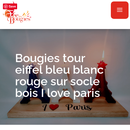
Save
a
Bougies tour
eiffel bleu blanc
rouge sur socle
bois I love paris