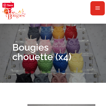
Save
a
Bougies
chouette (x4)