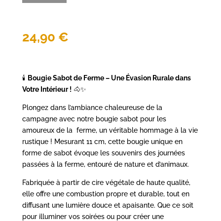
sabot
amoureux
de
24,90
€
la
ferme
🕯️
Bougie Sabot de Ferme – Une Évasion Rurale dans
Votre Intérieur !
🐴✨
Plongez dans l’ambiance chaleureuse de la
campagne avec notre bougie sabot pour les
amoureux de la ferme, un véritable hommage à la vie
rustique ! Mesurant 11 cm, cette bougie unique en
forme de sabot évoque les souvenirs des journées
passées à la ferme, entouré de nature et d’animaux.
Fabriquée à partir de cire végétale de haute qualité,
elle offre une combustion propre et durable, tout en
diffusant une lumière douce et apaisante. Que ce soit
pour illuminer vos soirées ou pour créer une