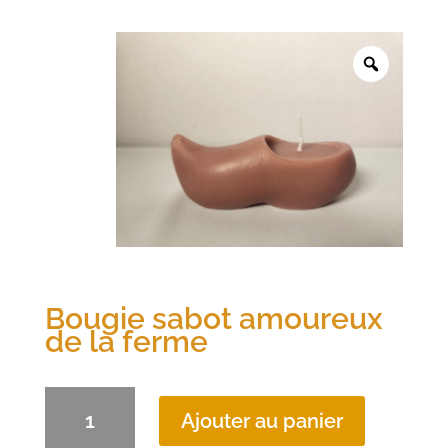
Bougie sabot amoureux
de la ferme
quantité
Ajouter au panier
de
Bougie