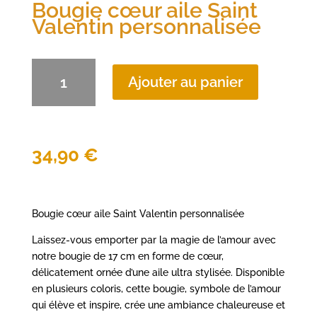
Bougie cœur aile Saint
Valentin personnalisée
quantité
Ajouter au panier
de
Bougie
cœur
aile
Saint
34,90
€
Valentin
personnalisée
Bougie cœur aile Saint Valentin personnalisée
Laissez-vous emporter par la magie de l’amour avec
notre bougie de 17 cm en forme de cœur,
délicatement ornée d’une aile ultra stylisée. Disponible
en plusieurs coloris, cette bougie, symbole de l’amour
qui élève et inspire, crée une ambiance chaleureuse et