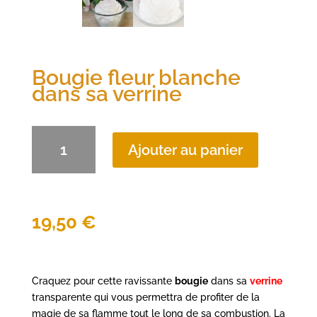
Bougie fleur blanche
dans sa verrine
quantité
Ajouter au panier
de
Bougie
fleur
blanche
dans
19,50
€
sa
verrine
Craquez pour cette ravissante
bougie
dans sa
verrine
transparente qui vous permettra de profiter de la
magie de sa flamme tout le long de sa combustion. La