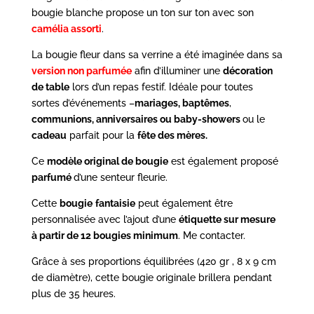
bougie blanche propose un
ton sur ton avec son
camélia assorti
.
La
bougie fleur
dans sa verrine a été imaginée dans sa
version non parfumée
afin d’illuminer une
décoration
de table
lors d’un repas festif.
Idéale pour toutes
sortes d’événements –
mariages, baptêmes
,
communions, anniversaires ou baby-showers
ou le
cadeau
parfait pour la
fête des mères.
Ce
modèle original de bougie
est également proposé
parfumé
d’une senteur fleurie.
Cette
bougie
fantaisie
peut également être
personnalisée avec l’ajout d’une
étiquette sur mesure
à partir de 12 bougies minimum
. Me contacter.
Grâce à ses proportions équilibrées (420 gr , 8 x 9 cm
de diamètre),
cette bougie originale brillera pendant
plus de 35 heures.