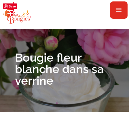
Save
a
Bougie fleur
blanche dans sa
verrine