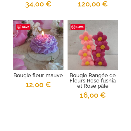
34,00
€
120,00
€
Save
Save
Bougie fleur mauve
Bougie Rangée de
Fleurs Rose fushia
12,00
€
et Rose pâle
16,00
€