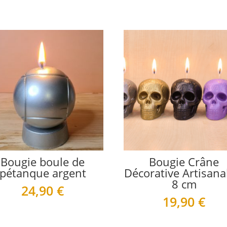
Bougie boule de
Bougie Crâne
pétanque argent
Décorative Artisana
8 cm
24,90
€
19,90
€