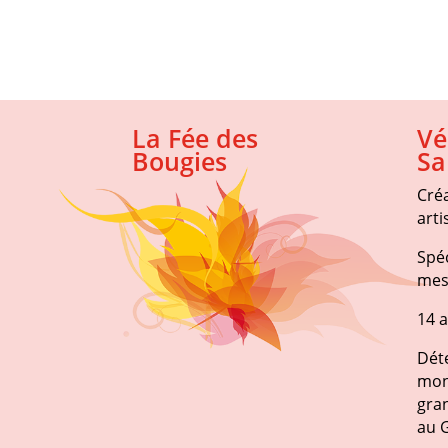
La Fée des
Vé
Bougies
Sa
Cré
arti
Spéc
mes
14 
Dét
mon
gran
au 