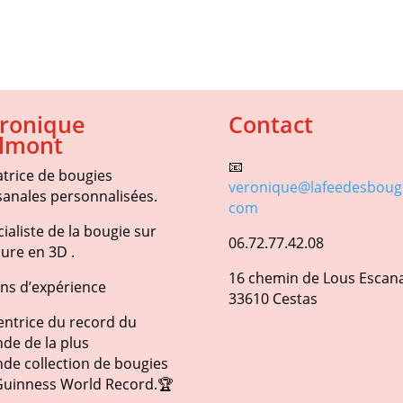
ronique
Contact
lmont
📧
atrice de bougies
veronique@lafeedesbougi
sanales personnalisées.
com
ialiste de la bougie sur
06.72.77.42.08
ure en 3D .
16 chemin de Lous Escan
ans d’expérience
33610 Cestas
entrice du record du
de de la plus
de collection de bougies
Guinness World Record.🏆