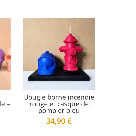
Bougie borne incendie
le –
rouge et casque de
pompier bleu
34,90
€