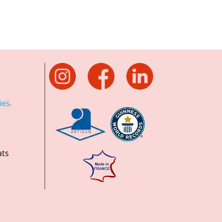
es.
ats