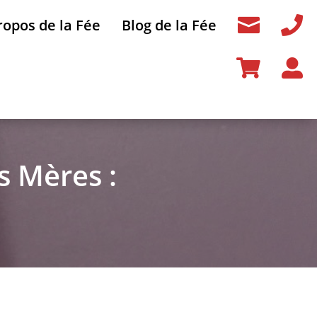


ropos de la Fée
Blog de la Fée


s Mères :