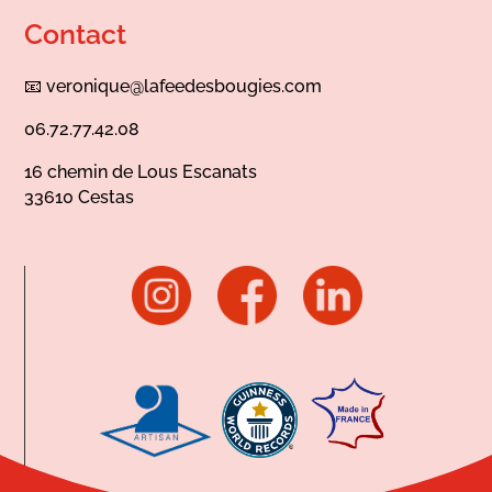
Contact
📧
veronique@lafeedesbougies.com
06.72.77.42.08
16 chemin de Lous Escanats
33610 Cestas