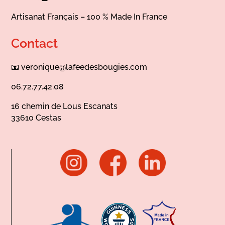
Artisanat Français – 100 % Made In France
Contact
📧
veronique@lafeedesbougies.com
06.72.77.42.08
16 chemin de Lous Escanats
33610 Cestas