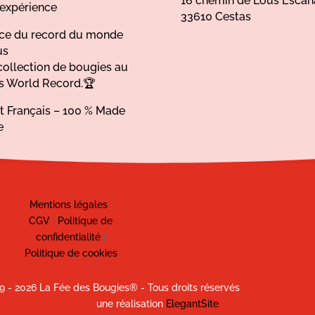
16 chemin de Lous Escan
’expérience
33610 Cestas
ice du record du monde
us
collection de bougies au
s World Record.🏆
at Français – 100 % Made
e
Mentions légales
|
CGV
|
Politique de
confidentialité
|
Politique de cookies
9 - 2026 La Fée des Bougies® - Tous droits réservés
une réalisation
ElegantSite