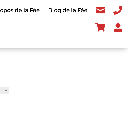


ropos de la Fée
Blog de la Fée

