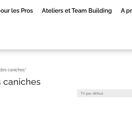
our les Pros
Ateliers et Team Building
A p
 des caniches”
 caniches