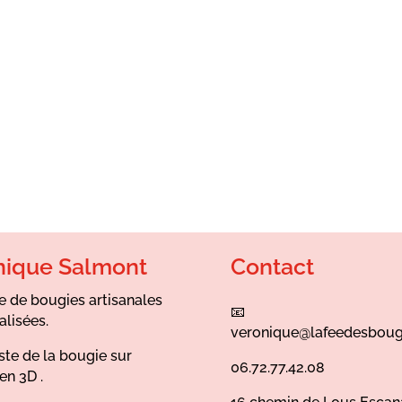
nique Salmont
Contact
e de bougies artisanales
📧
alisées.
veronique@lafeedesboug
ste de la bougie sur
06.72.77.42.08
en 3D .