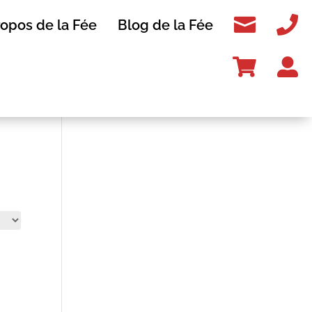


ropos de la Fée
Blog de la Fée

