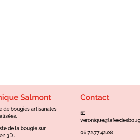
nique Salmont
Contact
e de bougies artisanales
📧
alisées.
veronique@lafeedesboug
ste de la bougie sur
06.72.77.42.08
en 3D .