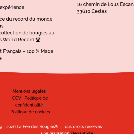
16 chemin de Lous Escan
’expérience
33610 Cestas
ice du record du monde
us
collection de bougies au
s World Record.🏆
at Français – 100 % Made
e
Mentions légales
|
CGV
|
Politique de
confidentialité
|
Politique de cookies
9 - 2026 La Fée des Bougies® - Tous droits réservés
une réalisation
ElegantSite