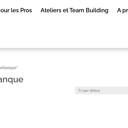
our les Pros
Ateliers et Team Building
A p
 pétanque”
tanque