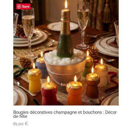
Save
Bougies décoratives champagne et bouchons : Décor
de fête
61,00
€