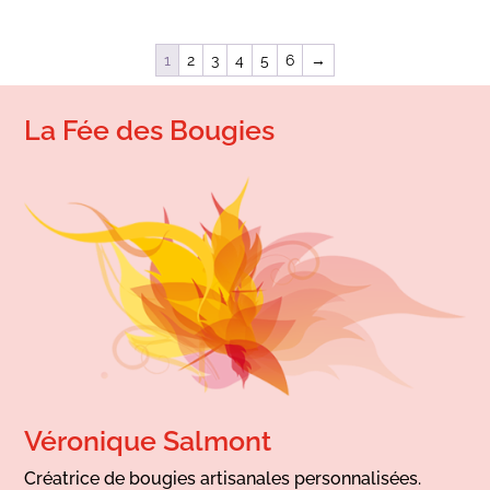
1
2
3
4
5
6
→
La Fée des Bougies
Véronique Salmont
Créatrice de bougies artisanales personnalisées.