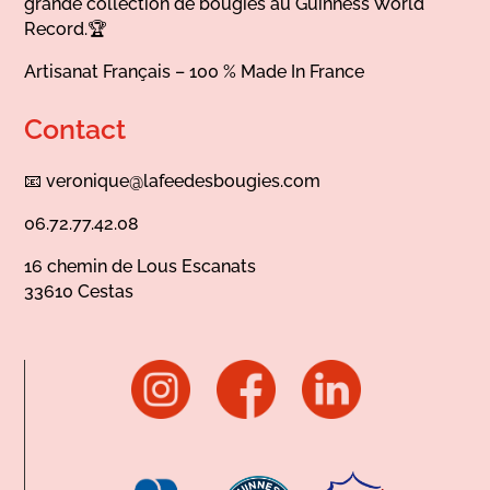
grande collection de bougies au Guinness World
Record.🏆
Artisanat Français – 100 % Made In France
Contact
📧
veronique@lafeedesbougies.com
06.72.77.42.08
16 chemin de Lous Escanats
33610 Cestas