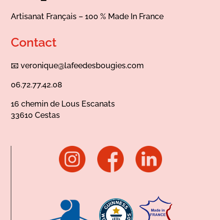
Artisanat Français – 100 % Made In France
Contact
📧
veronique@lafeedesbougies.com
06.72.77.42.08
16 chemin de Lous Escanats
33610 Cestas