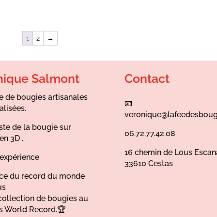
1
2
→
nique Salmont
Contact
e de bougies artisanales
📧
alisées.
veronique@lafeedesboug
ste de la bougie sur
06.72.77.42.08
en 3D .
16 chemin de Lous Escan
’expérience
33610 Cestas
ice du record du monde
us
collection de bougies au
s World Record.🏆