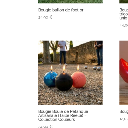
Bougie ballon de foot or
Boug
tric
24,90
€
uniq
44,
Bougie Boule de Pétanque
Boug
Artisanale (Taille Réelle) –
12,
Collection Couleurs
24,90
€