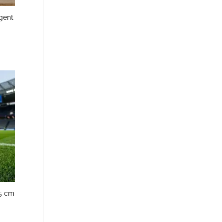
gent
15 cm