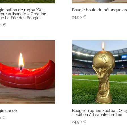
ie ballon de rugby XXL
Bougie boule de pétanque ar
olore artisanale – Création
24,90
€
ue La Fée des Bougies
90
€
ie canoë
Bougie Trophée Football Or 
– Édition Artisanale Limitée
00
€
24,90
€