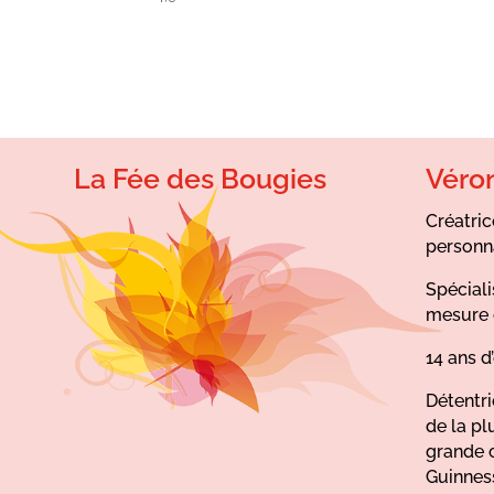
La Fée des Bougies
Véro
Créatric
personn
Spéciali
mesure 
14 ans d
Détentr
de la pl
grande 
Guinnes