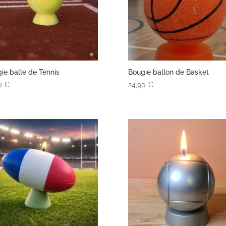
ie balle de Tennis
Bougie ballon de Basket
90
€
24,90
€