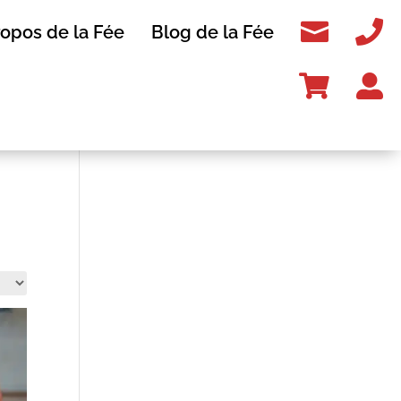


ropos de la Fée
Blog de la Fée

