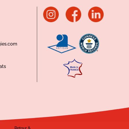
ies.com
ats
Retour &