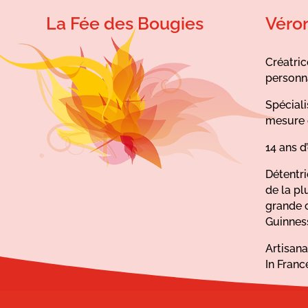
La Fée des Bougies
Véro
Créatric
personn
Spéciali
mesure 
14 ans d
Détentr
de la pl
grande 
Guinnes
Artisan
In Franc