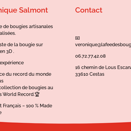
nique Salmont
Contact
e de bougies artisanales
alisées.
📧
ste de la bougie sur
veronique@lafeedesboug
en 3D .
06.72.77.42.08
’expérience
16 chemin de Lous Escan
ice du record du monde
33610 Cestas
us
collection de bougies au
s World Record.🏆
at Français – 100 % Made
e