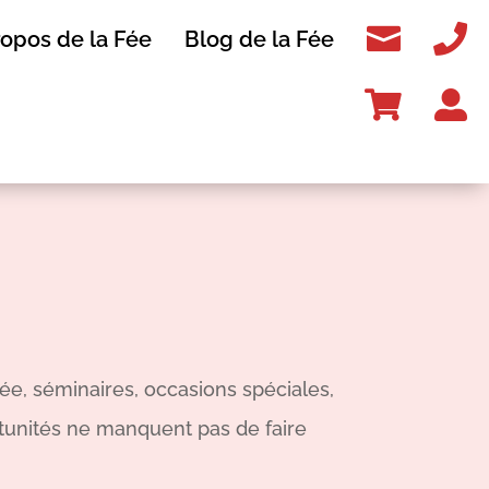


ropos de la Fée
Blog de la Fée


née, séminaires, occasions spéciales,
rtunités ne manquent pas de faire